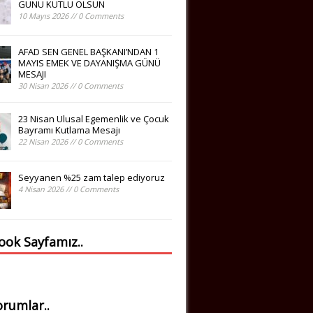
GÜNÜ KUTLU OLSUN
10 Mayıs 2026 // 0 Comments
AFAD SEN GENEL BAŞKANI’NDAN 1
MAYIS EMEK VE DAYANIŞMA GÜNÜ
MESAJI
30 Nisan 2026 // 0 Comments
23 Nisan Ulusal Egemenlik ve Çocuk
Bayramı Kutlama Mesajı
22 Nisan 2026 // 0 Comments
Seyyanen %25 zam talep ediyoruz
4 Nisan 2026 // 0 Comments
ook Sayfamız..
rumlar..