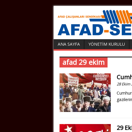
ANA SAYFA
YÖNETIM KURULU
afad 29 ekim
Cumhu
28 Ekim 
Cumhuriy
gazileri
29 Ek