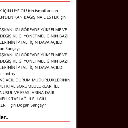
 İÇİN ÜYE OL!
için
ismail arslan
EN’DEN KAN BAĞIŞINA DESTEK
için
t
AŞKANLIĞI GÖREVDE YÜKSELME VE
DEĞİŞİKLİĞİ YÖNETMELİĞİNİN BAZI
RİNİN İPTALİ İÇİN DAVA AÇILDI
n Sarıçayır
AŞKANLIĞI GÖREVDE YÜKSELME VE
DEĞİŞİKLİĞİ YÖNETMELİĞİNİN BAZI
RİNİN İPTALİ İÇİN DAVA AÇILDI
a sarıtaş
T VE ACİL DURUM MÜDÜRLÜKLERİNİN
YETKİ VE SORUMLULUKLARI İLE
A USUL VE ESASLARINA DAİR
LİK TASLAĞI İLE İLGİLİ
LER…
için
Doğan Sarıçayır
er..