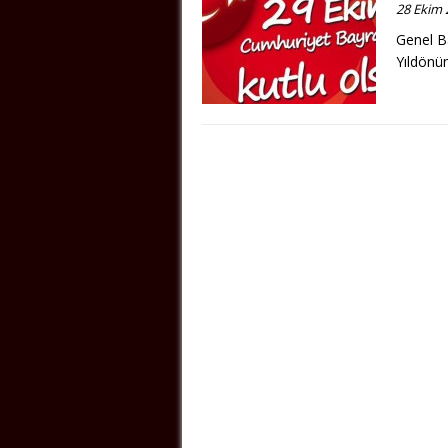
28 Ekim 
Genel Ba
Yıldönü