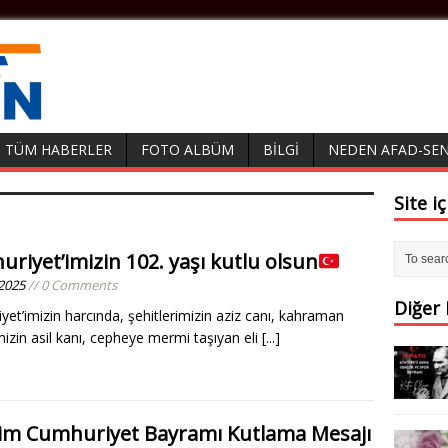
TÜM HABERLER
FOTO ALBÜM
BILGI
NEDEN AFAD-SEN
Site i
riyet’imizin 102. yaşı kutlu olsun
2025
// 0 Comments
Diğer
et’imizin harcında, şehitlerimizin aziz canı, kahraman
mizin asil kanı, cepheye mermi taşıyan eli
[...]
im Cumhuriyet Bayramı Kutlama Mesajı