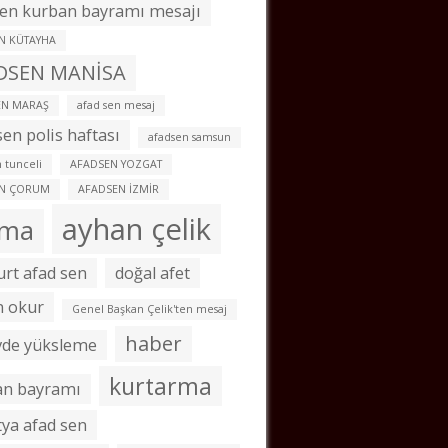
en kurban bayramı mesajı
N KÜTAYHA
DSEN MANİSA
EN MARAŞ
afad sen mesaj
sen polis haftası
afadsen samsun
 tunceli
AFADSEN YOZGAT
EN ÇORUM
AFADSEN İZMİR
ayhan çelik
ama
rt afad sen
doğal afet
m okur
Genel Başkan Çelik'ten mesaj
haber
vde yüksleme
kurtarma
an bayramı
ya afad sen