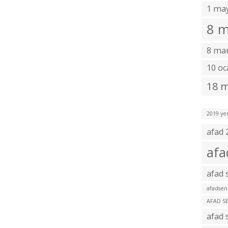
1 may
8 m
8 mar
10 oc
18 m
2019 yen
afad 
afa
afad
afadsen
AFAD SE
afad 