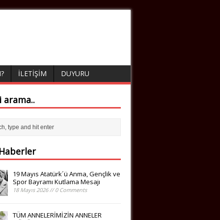
?
İLETIŞIM
DUYURU
çi arama..
 Haberler
19 Mayıs Atatürk´ü Anma, Gençlik ve
Spor Bayramı Kutlama Mesajı
18 Mayıs 2026 // 0 Comments
TÜM ANNELERİMİZİN ANNELER