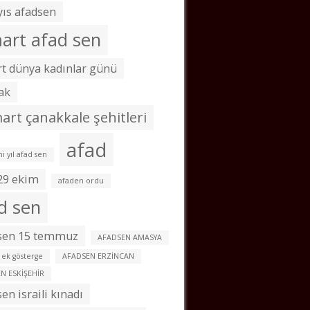
ıs afadsen
art afad sen
t dünya kadınlar günü
ak
art çanakkale şehitleri
afad
i yıl afad sen
29 ekim
afaden ordu
d sen
 sen 15 temmuz
AFADSEN AMASYA
 ek gösterge
AFADSEN ERZİNCAN
N ESKİŞEHİR
sen israili kınadı