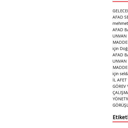
GELECEK
AFAD S
mehme
AFAD B
UNVAN 
MADDELE
için
Doğa
AFAD B
UNVAN 
MADDELE
için
seld
İL AFE
GÖREV 
ÇALIŞM
YÖNETME
GÖRÜŞ
Etiketl