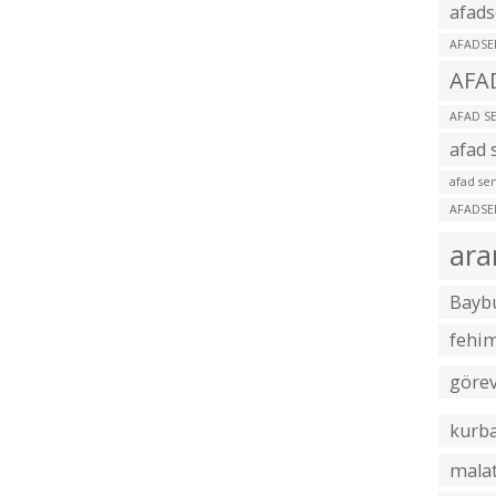
afads
AFADSE
AFA
AFAD S
afad 
afad sen
AFADS
ar
Baybu
fehi
göre
kurb
malat