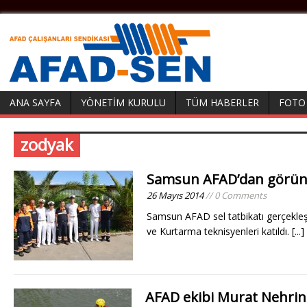
ANA SAYFA
YÖNETIM KURULU
TÜM HABERLER
FOTO
zodyak
Samsun AFAD’dan görün
26 Mayıs 2014
// 0 Comments
Samsun AFAD sel tatbikatı gerçekleşt
ve Kurtarma teknisyenleri katıldı.
[...]
AFAD ekibi Murat Nehrind