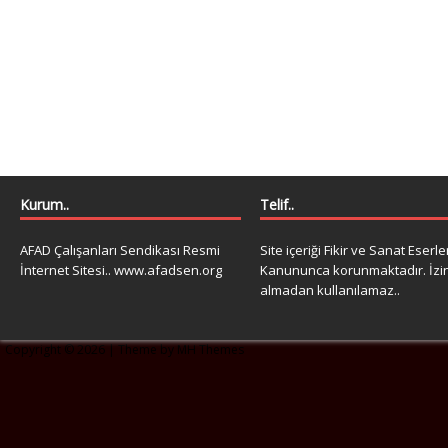
Kurum..
Telif..
AFAD Çalışanları Sendikası Resmi
Site içeriği Fikir ve Sanat Eserle
İnternet Sitesi.. www.afadsen.org
Kanununca korunmaktadır. İzi
almadan kullanılamaz..
Copyright © 2026 | Theme by
MH Themes