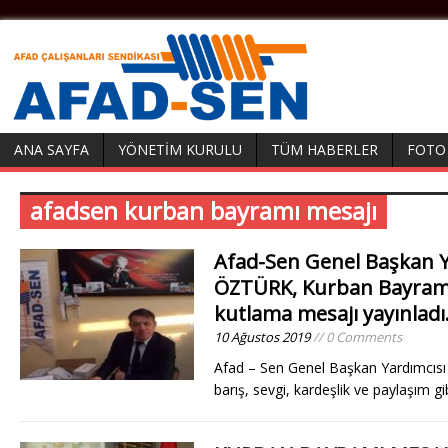
ANA SAYFA
YÖNETIM KURULU
TÜM HABERLER
FOTO
afadsen kurban bayramı mesajı
Afad-Sen Genel Başkan 
ÖZTÜRK, Kurban Bayramı 
kutlama mesajı yayınladı
10 Ağustos 2019
// 0 Comments
Afad – Sen Genel Başkan Yardımcı
barış, sevgi, kardeşlik ve paylaşım gi