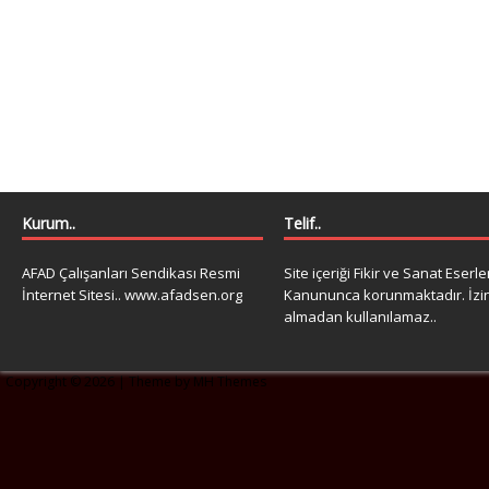
Kurum..
Telif..
AFAD Çalışanları Sendikası Resmi
Site içeriği Fikir ve Sanat Eserle
İnternet Sitesi.. www.afadsen.org
Kanununca korunmaktadır. İzi
almadan kullanılamaz..
Copyright © 2026 | Theme by
MH Themes